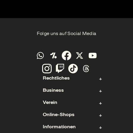
Folge uns auf Social Media
Rechtliches
Business
Kontakt
Verein
Impressum
Aktie
Datenschutz
Online-Shops
Sponsoring & Hospitality
Fan- und Förderabteilung
Cookies
Geschäftsführung
Informationen
Mitgliedschaft
Ticketshop