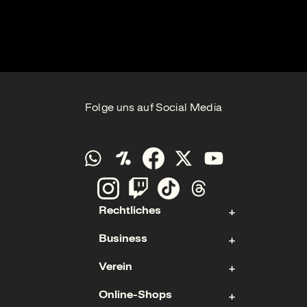
Folge uns auf Social Media
Rechtliches
Business
Kontakt
Verein
Impressum
Aktie
Datenschutz
Online-Shops
Sponsoring & Hospitality
Fan- und Förderabteilung