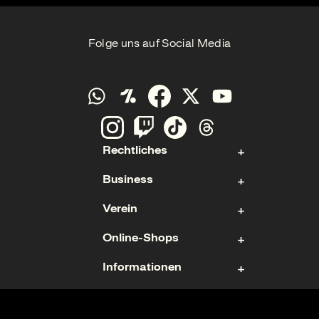
Folge uns auf Social Media
Rechtliches
Business
Kontakt
Verein
Impressum
Aktie
Datenschutz
Online-Shops
Sponsoring & Hospitality
Fan- und Förderabteilung
Cookies
Geschäftsführung
Informationen
Mitgliedschaft
Ticketshop
Geschäftsbericht
Mannschaften
Fanshop
Nutzungsbedingungen