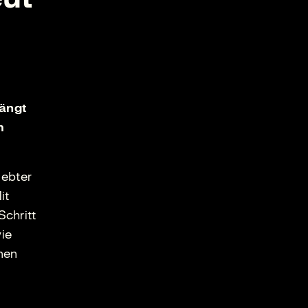
ängt
m
iebter
it
chritt
ie
nen