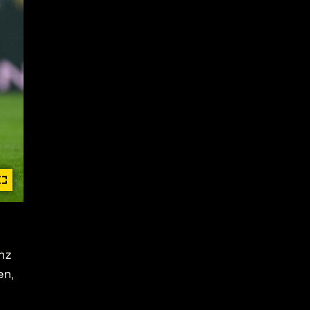
nz
en,