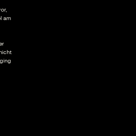
or,
el am
er
nicht
 ging