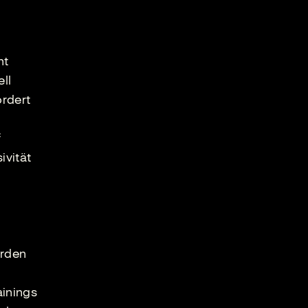
nt
ll
ordert
f
ivität
erden
ainings