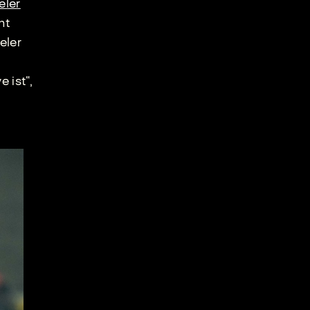
eler
ht
eler
 ist“,