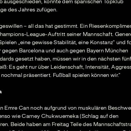
 ausgeschieden, konnte dem spanischen Topklub
rlage des Jahres zufügen.
egeswillen – all das hat gestimmt. Ein Riesenkomplime
hampions-League-Auftritt seiner Mannschaft. Genere
Spielen „eine gewisse Stabilität, eine Konstanz“ und f
ir gegen Barcelona und auch gegen Bayern München
ndards gesetzt haben, müssen wir in den nächsten fün
iß: Es geht nur über Leidenschaft, Intensität, Aggress
nochmal präsentiert. Fußball spielen können wir.“
a
tän Emre Can noch aufgrund von muskulären Beschw
benso wie Carney Chukwuemeka (Schlag auf den
ren. Beide haben am Freitag Teile des Mannschaftstr