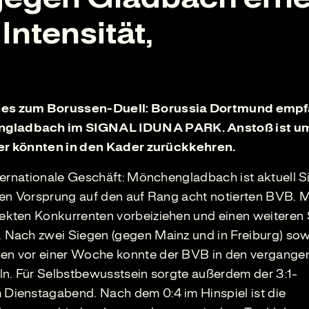
Intensität,
 es zum Borussen-Duell: Borussia Dortmund empf
ngladbach im SIGNAL IDUNA PARK. Anstoß ist u
ler könnten in den Kader zurückkehren.
ternationale Geschäft: Mönchengladbach ist aktuell S
en Vorsprung auf den auf Rang acht notierten BVB. M
kten Konkurrenten vorbeiziehen und einen weiteren S
Nach zwei Siegen (gegen Mainz und in Freiburg) sow
en vor einer Woche konnte der BVB in den vergange
ln. Für Selbstbewusstsein sorgte außerdem der 3:1-
Dienstagabend. Nach dem 0:4 im Hinspiel ist die