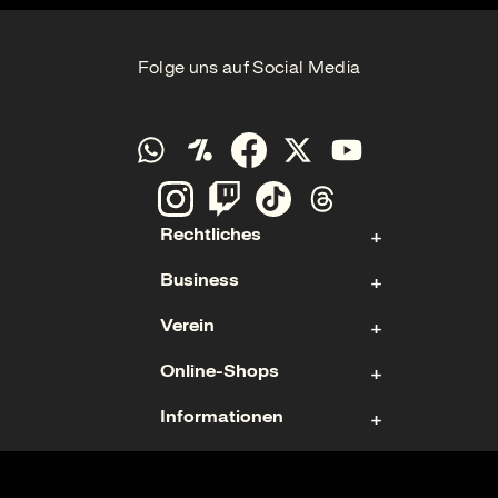
Folge uns auf Social Media
Rechtliches
Business
Kontakt
Verein
Impressum
Aktie
Datenschutz
Online-Shops
Sponsoring & Hospitality
Fan- und Förderabteilung
Cookies
Geschäftsführung
Informationen
Mitgliedschaft
Ticketshop
Geschäftsbericht
Mannschaften
Fanshop
Nutzungsbedingungen