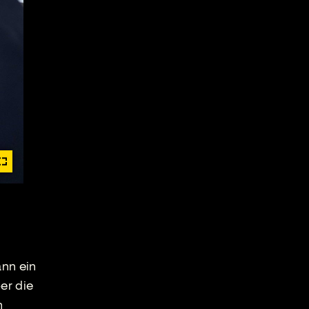
ann ein
er die
n