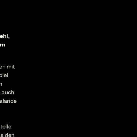
ehl,
um
en mit
piel
n
, auch
Balance
telle.
as den