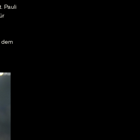
. Pauli
ür
r
n dem