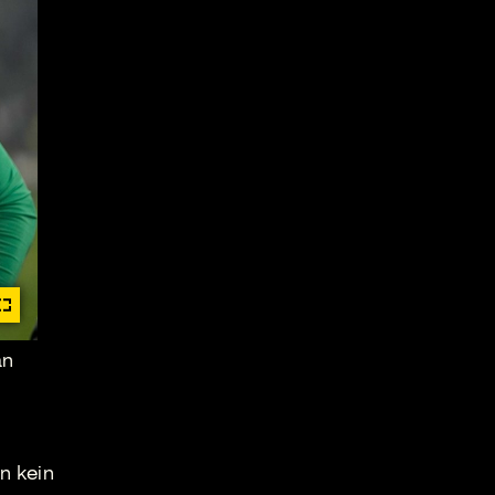
an
n kein