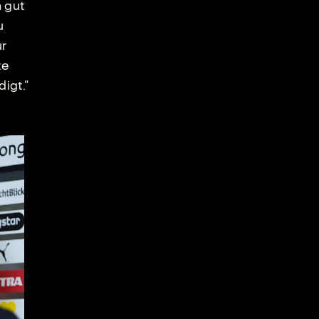
h gut
u
ur
te
digt.“