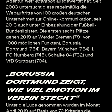
Agentur
NetFederation
ausgewertet hat. Seit
2003 untersucht diese regelmäßig die
Webauftritte von 100 großen deutschen
Unternehmen zur Online-Kommunikation, seit
2013 auch unter Einbeziehung der Fußball-
Bundesligisten. Die ersten sechs Plätze
gehen 2019 an Werder Bremen (791 von
1000 möglichen Punkten), Borussia
Dortmund (764), Bayern München (754), 1.
FC Nürnberg (748), Schalke 04 (732) und
VfB Stuttgart (704).
„Borussia
Dortmund zeigt,
wie viel Emotion im
Verein steckt“
Unter die Lupe genommen wurden im Monat
April 2019 auf Basis von 72 Kriterien die