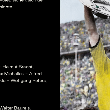
Sieg sichert sich der
hichte.
– Helmut Bracht,
x Michallek – Alfred
klo – Wolfgang Peters,
Walter Baureis,