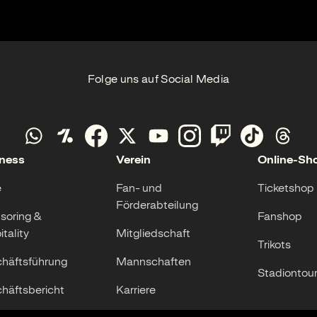
Folge uns auf Social Media
ness
Verein
Online-Sh
e
Fan- und
Ticketshop
Förderabteilung
soring &
Fanshop
tality
Mitgliedschaft
Trikots
häftsführung
Mannschaften
Stadiontou
häftsbericht
Karriere