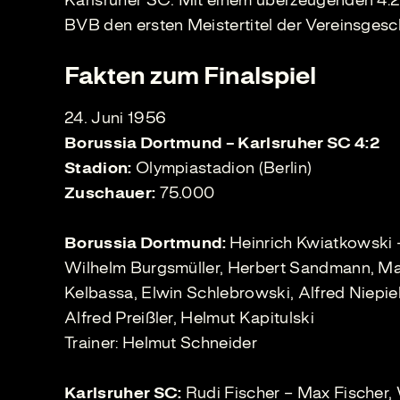
Karlsruher SC. Mit einem überzeugenden 4:2-
BVB den ersten Meistertitel der Vereinsgesc
Fakten zum Finalspiel
24. Juni 1956
Borussia Dortmund – Karlsruher SC 4:2
Stadion:
Olympiastadion (Berlin)
Zuschauer:
75.000
Borussia Dortmund:
Heinrich Kwiatkowski 
Wilhelm Burgsmüller, Herbert Sandmann, Ma
Kelbassa, Elwin Schlebrowski, Alfred Niepie
Alfred Preißler, Helmut Kapitulski
Trainer: Helmut Schneider
Karlsruher SC:
Rudi Fischer – Max Fischer, 