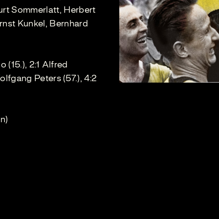
rt Sommerlatt, Herbert
rnst Kunkel, Bernhard
o (15.), 2:1 Alfred
Wolfgang Peters (57.), 4:2
n)