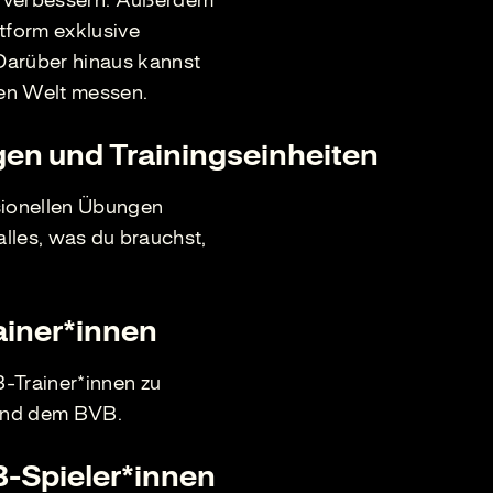
u verbessern. Außerdem
ttform exklusive
Darüber hinaus kannst
en Welt messen.
ngen und Trainingseinheiten
sionellen Übungen
 alles, was du brauchst,
ainer*innen
-Trainer*innen zu
 und dem BVB.
B-Spieler*innen