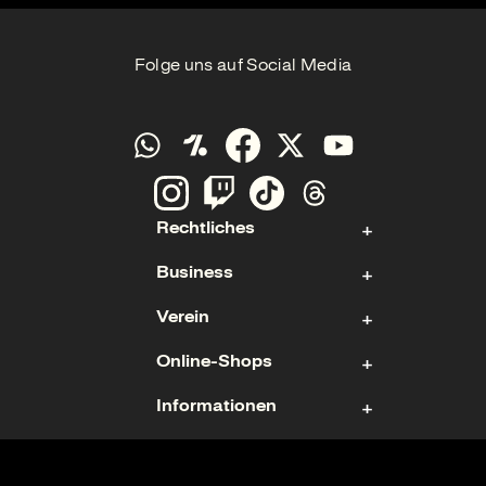
Folge uns auf Social Media
Rechtliches
Business
Kontakt
Verein
Impressum
Aktie
Datenschutz
Online-Shops
Sponsoring & Hospitality
Fan- und Förderabteilung
Cookies
Geschäftsführung
Informationen
Mitgliedschaft
Ticketshop
Geschäftsbericht
Mannschaften
Fanshop
Nutzungsbedingungen