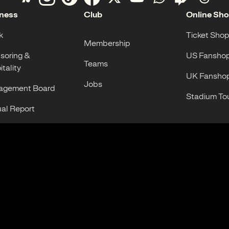
ness
Club
Online Sh
k
Ticket Shop
Membership
soring &
US Fansho
Teams
tality
UK Fansho
Jobs
gement Board
Stadium To
al Report