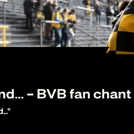
d... – BVB fan chant
.."