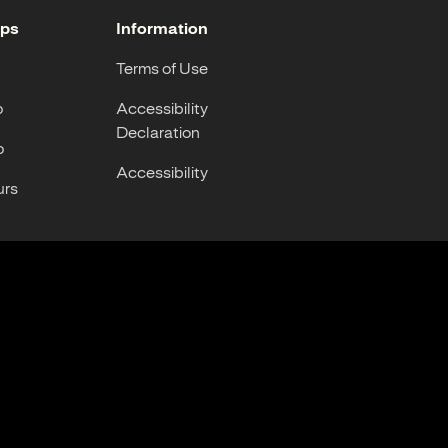
ops
Information
Terms of Use
p
Accessibility
Declaration
p
Accessibility
urs