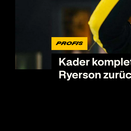
PROFIS
PROFIS
Kader komplet
Nächstes
Ryerson zurüc
Saisoner
kommt z