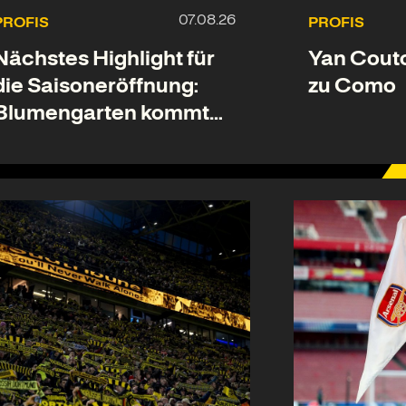
PROFIS
PROFIS
Nächstes Highlight für
Yan Couto
die Saisoneröffnung:
zu Como
Blumengarten kommt
zum BVB!