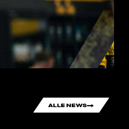
n BVB-
tag in
ALLE NEWS