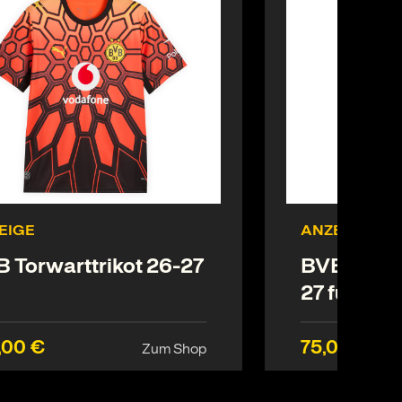
EIGE
ANZEIGE
 Torwarttrikot 26-27
BVB Trikot
27 für Kle
,00 €
75,00 €
Zum Shop