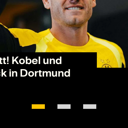
PROFIS
t! Kobel und
 Highlight für die
Das Programm zur große
k in Dortmund
öffnung: Blumengarten
Saisoneröffnung: Ein Fest
um BVB!
Schwarzgelb!