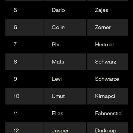
5
Dario
Zajas
6
Colin
Zörner
7
Phil
Heitmar
8
Mats
Schwarz
9
Levi
Schwarze
10
Umut
Kirnapci
11
Elias
Fahnenstiel
12
Jasper
Dürkoop