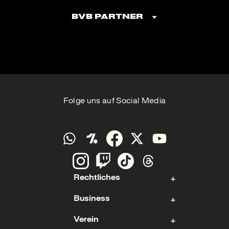
BVB Partner
Folge uns auf Social Media
Rechtliches
Business
Kontakt
Verein
Impressum
Aktie