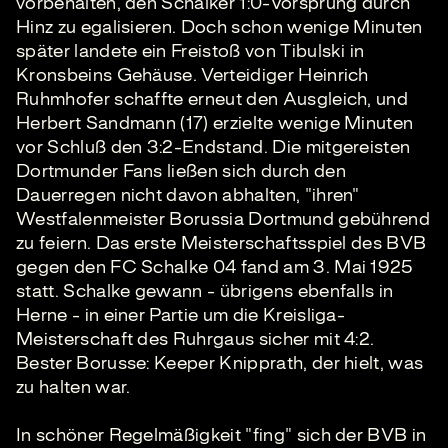
vorbehalten, den Schalker 1:0-Vorsprung durch
Hinz zu egalisieren. Doch schon wenige Minuten
später landete ein Freistoß von Tibulski in
Kronsbeins Gehäuse. Verteidiger Heinrich
Ruhmhofer schaffte erneut den Ausgleich, und
Herbert Sandmann (17) erzielte wenige Minuten
vor Schluß den 3:2-Endstand. Die mitgereisten
Dortmunder Fans ließen sich durch den
Dauerregen nicht davon abhalten, "ihren"
Westfalenmeister Borussia Dortmund gebührend
zu feiern. Das erste Meisterschaftsspiel des BVB
gegen den FC Schalke 04 fand am 3. Mai 1925
statt. Schalke gewann - übrigens ebenfalls in
Herne - in einer Partie um die Kreisliga-
Meisterschaft des Ruhrgaus sicher mit 4:2.
Bester Borusse: Keeper Knipprath, der hielt, was
zu halten war.
In schöner Regelmäßigkeit "fing" sich der BVB in