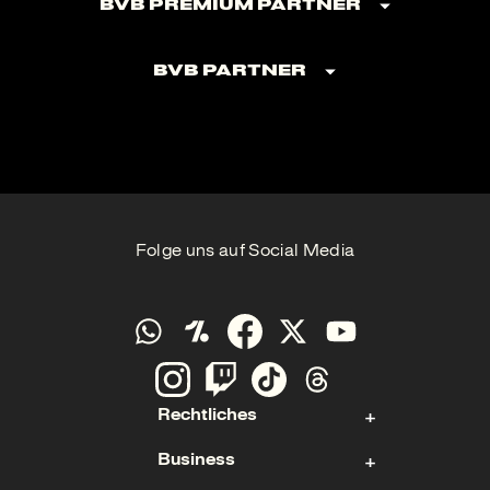
BVB Premium Partner
BVB Partner
Folge uns auf Social Media
Rechtliches
Business
Kontakt