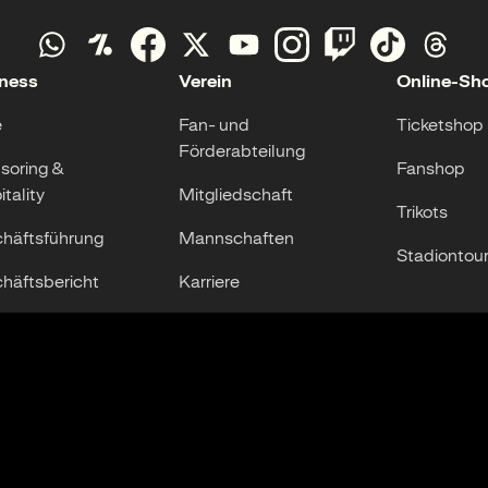
ness
Verein
Online-Sh
e
Fan- und
Ticketshop
Förderabteilung
soring &
Fanshop
tality
Mitgliedschaft
Trikots
häftsführung
Mannschaften
Stadiontou
häftsbericht
Karriere