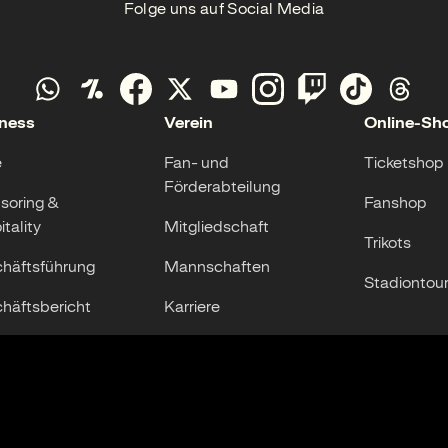
Folge uns auf Social Media
ness
Verein
Online-Sh
e
Fan- und
Ticketshop
Förderabteilung
soring &
Fanshop
tality
Mitgliedschaft
Trikots
häftsführung
Mannschaften
Stadiontou
häftsbericht
Karriere