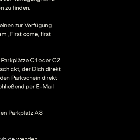
n zu finden.
einen zur Verfügung
 „First come, first
e Parkplätze C1 oder C2
schickt, der Dich direkt
den Parkschein direkt
hließend per E-Mail
en Parkplatz A8
vb.de
wenden.