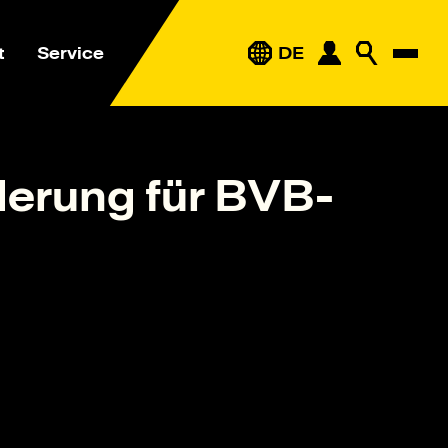
t
Service
DE
derung für BVB-