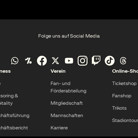
Folge uns auf Social Media
ness
Verein
Online-Sh
e
Fan- und
Ticketshop
Förderabteilung
soring &
Fanshop
tality
Mitgliedschaft
Trikots
häftsführung
Mannschaften
Stadiontou
häftsbericht
Karriere