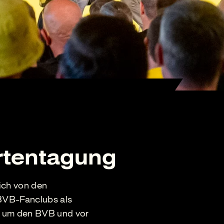
rtentagung
ich von den
 BVB-Fanclubs als
d um den BVB und vor