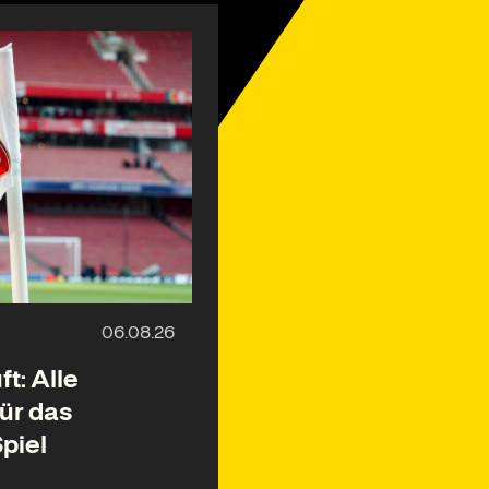
t: Alle
für das
piel