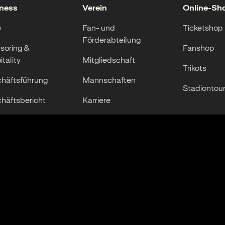
ness
Verein
Online-Sh
e
Fan- und
Ticketshop
Förderabteilung
soring &
Fanshop
tality
Mitgliedschaft
Trikots
häftsführung
Mannschaften
Stadiontou
häftsbericht
Karriere