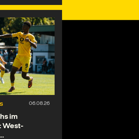
S
hs im
: West-