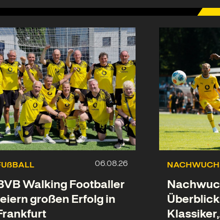
FUßBALL
NACHWUCH
BVB Walking Footballer
Nachwuc
feiern großen Erfolg in
Überblick
Frankfurt
Klassiker,