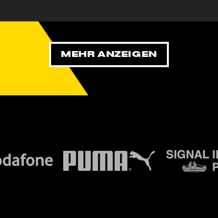
Wiederg
und Ligas
MEHR ANZEIGEN