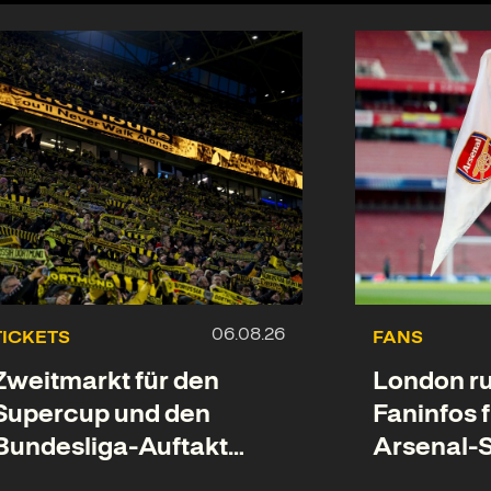
TICKETS
FANS
Zweitmarkt für den
London ruf
Supercup und den
Faninfos 
Bundesliga-Auftakt
Arsenal-S
geöffnet