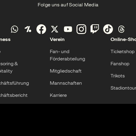
Folge uns auf Social Media
ness
Verein
Online-Sh
e
Fan- und
Ticketshop
Förderabteilung
soring &
Fanshop
tality
Mitgliedschaft
Trikots
häftsführung
Mannschaften
Stadiontou
häftsbericht
Karriere