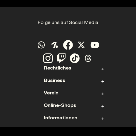
Folge uns auf Social Media
Rechtliches
Business
Kontakt
Verein
Impressum
Aktie
Datenschutz
Online-Shops
Sponsoring & Hospitality
Fan- und Förderabteilung
Cookies
Geschäftsführung
Informationen
Mitgliedschaft
Ticketshop
Geschäftsbericht
Mannschaften
Fanshop
Nutzungsbedingungen