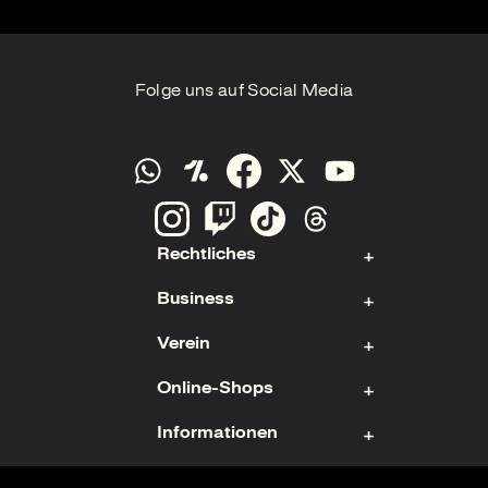
Folge uns auf Social Media
Rechtliches
Business
Kontakt
Verein
Impressum
Aktie
Datenschutz
Online-Shops
Sponsoring & Hospitality
Fan- und Förderabteilung
Cookies
Geschäftsführung
Informationen
Mitgliedschaft
Ticketshop
Geschäftsbericht
Mannschaften
Fanshop
Nutzungsbedingungen