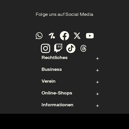
Folge uns auf Social Media
Rechtliches
Business
Kontakt
Verein
Impressum
Aktie
Datenschutz
Online-Shops
Sponsoring & Hospitality
Fan- und Förderabteilung
Cookies
Geschäftsführung
Informationen
Mitgliedschaft
Ticketshop
Geschäftsbericht
Mannschaften
Fanshop
Nutzungsbedingungen
Karriere
Trikots
Barrierefreiheitserklärung