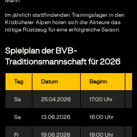
Mann.
Im jährlich stattfindenden Trainingslager in den
Kitzbüheler Alpen holen sich die Akteure das
nötige Rüstzeug für eine erfolgreiche Saison.
Spielplan der BVB-
Traditionsmannschaft für 2026
Tag
Datum
Beginn
V
Sa
25.04.2026
17:00 Uhr
D
Sa
13.06.2026
16:00 Uhr
F
Fr
19.06.2026
19:00 Uhr
K