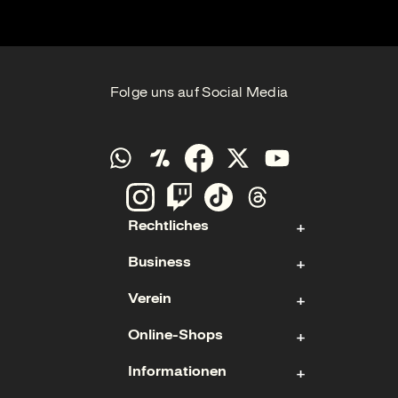
Folge uns auf Social Media
Rechtliches
Business
Kontakt
Verein
Impressum
Aktie
Datenschutz
Online-Shops
Sponsoring & Hospitality
Fan- und Förderabteilung
Cookies
Geschäftsführung
Informationen
Mitgliedschaft
Ticketshop