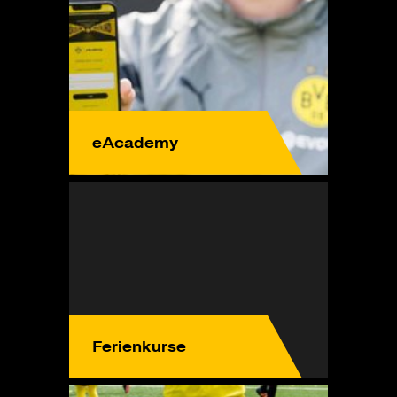
eAcademy
Ferienkurse