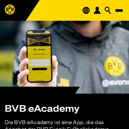
BVB eAcademy
Die BVB eAcademy ist eine App, die das