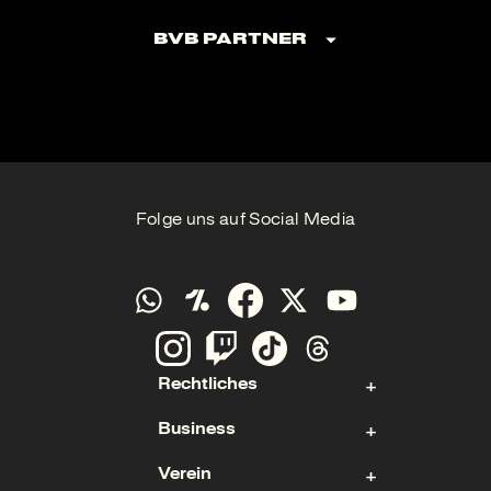
BVB Partner
Folge uns auf Social Media
Rechtliches
Business
Kontakt
Verein
Impressum
Aktie