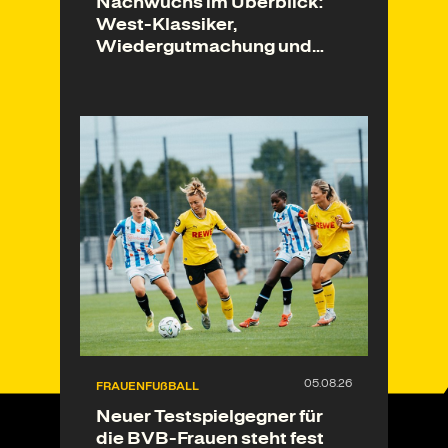
Nachwuchs im Überblick:
West-Klassiker,
Wiedergutmachung und
Ligastart
FRAUENFUßBALL
Neuer Testspielgegner für
die BVB-Frauen steht fest