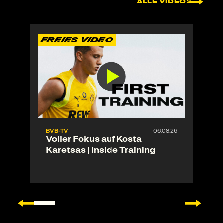
ALLE VIDEOS
FREIES VIDEO
F
BVB-TV
06.08.26
Voller Fokus auf Kosta
Karetsas | Inside Training