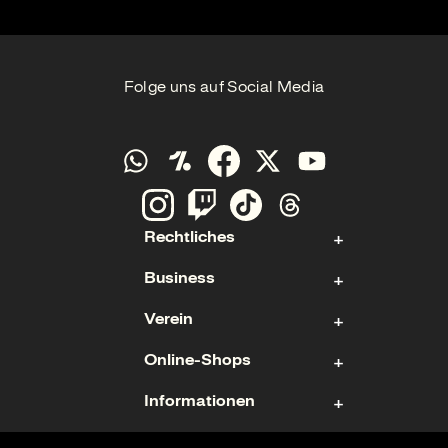
Folge uns auf Social Media
Rechtliches
Business
Kontakt
Verein
Impressum
Aktie
Datenschutz
Online-Shops
Sponsoring & Hospitality
Fan- und Förderabteilung
Cookies
Geschäftsführung
Informationen
Mitgliedschaft
Ticketshop
Geschäftsbericht
Mannschaften
Fanshop
Nutzungsbedingungen