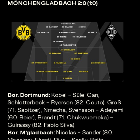
MÖNCHENGLADBACH 2:0 (1:0)
Bor. Dortmund:
Kobel – Süle, Can,
Schlotterbeck – Ryerson (82. Couto), Groß
(71. Sabitzer), Nmecha, Svensson – Adeyemi
(60. Beier), Brandt (71. Chukwuemeka) –
Guirassy (82. Fabio Silva)
Bor. M‘gladbach:
Nicolas – Sander (80.
Machino), Elvedi, Diks – Scally, Reitz,