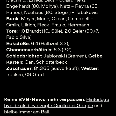
Engelhardt (80. Mohya), Netz – Reyna (65.
Ranos), Neuhaus (80. Stöger) – Tabakovic
Bank:
Meyer, Mane, Özcan, Campbell –
Omlin, Ullrich, Fleck, Fraulo, Herrmann
Tore:
1:0 Brandt (10., Süle), 2:0 Beier (90.+7,
Fabio Silva)
Eckstöße:
6:4 (Halbzeit 3:2),
Chancenverhältnis:
6:3 (2:2)
Schiedsrichter:
Jablonski (Bremen),
Gelbe
Karten:
Can, Schlotterbeck
Zuschauer:
81.365 (ausverkauft),
Wetter:
trocken, 09 Grad
Keine BVB-News mehr verpassen:
Hinterlege
bvb.de als bevorzugte Quelle bei Google
und
bleibe immer am Ball.