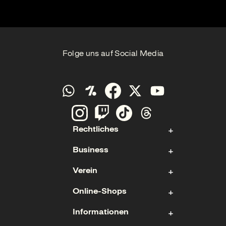
Folge uns auf Social Media
Rechtliches
Business
Kontakt
Verein
Impressum
Aktie
Datenschutz
Online-Shops
Sponsoring & Hospitality
Fan- und Förderabteilung
Cookies
Geschäftsführung
Informationen
Mitgliedschaft
Ticketshop