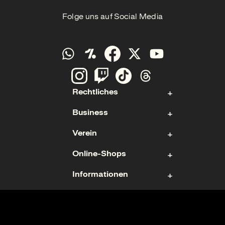
Folge uns auf Social Media
Rechtliches
Business
Kontakt
Verein
Impressum
Aktie
Datenschutz
Online-Shops
Sponsoring & Hospitality
Fan- und Förderabteilung
Cookies
Geschäftsführung
Informationen
Mitgliedschaft
Ticketshop
Geschäftsbericht
Mannschaften
Fanshop
Nutzungsbedingungen
Karriere
Trikots
Barrierefreiheitserklärung