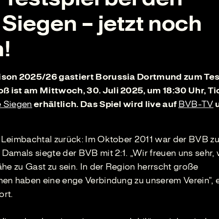
Siegen – jetzt noch
n!
aison 2025/26 gastiert Borussia Dortmund zum Tes
ß ist am Mittwoch, 30. Juli 2025, um 18:30 Uhr, Ti
e Siegen
erhältlich. Das Spiel wird live auf
BVB-TV
 Leimbachtal zurück: Im Oktober 2011 war der BVB zu
Damals siegte der BVB mit 2:1. „Wir freuen uns sehr,
he zu Gast zu sein. In der Region herrscht große
en haben eine enge Verbindung zu unserem Verein“, e
rt.