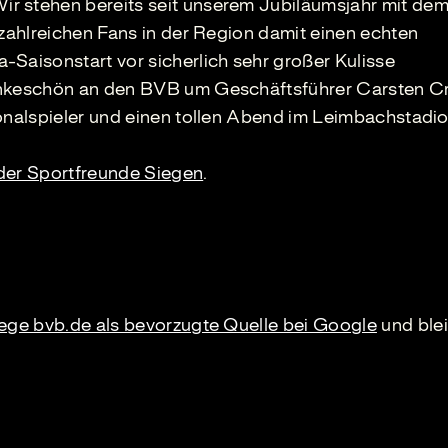
r stehen bereits seit unserem Jubiläumsjahr mit d
 zahlreichen Fans in der Region damit einen echten
-Saisonstart vor sicherlich sehr großer Kulisse
Dankeschön an den BVB um Geschäftsführer Carsten C
onalspieler und einen tollen Abend im Leimbachstadio
der Sportfreunde Siegen
.
lege bvb.de als bevorzugte Quelle bei Google
und blei