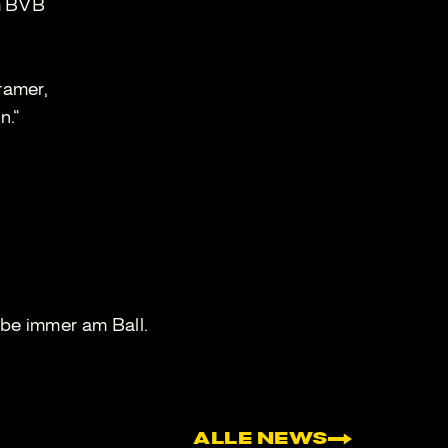
em BVB
ramer,
n.“
be immer am Ball.
ALLE NEWS