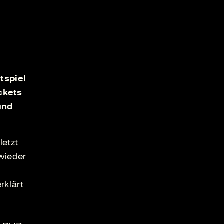
tspiel
ckets
und
letzt
 wieder
rklärt