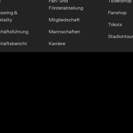
e
Fan- und
Ticketshop
Förderabteilung
soring &
Fanshop
tality
Mitgliedschaft
Trikots
häftsführung
Mannschaften
Stadiontou
häftsbericht
Karriere