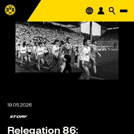
STORY
Relegation 86: