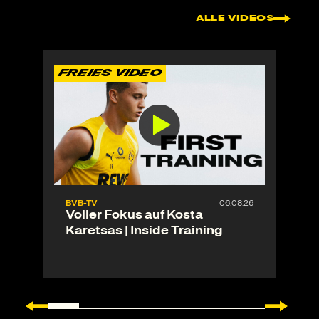
ALLE VIDEOS
FREIES VIDEO
F
BVB-TV
06.08.26
Voller Fokus auf Kosta
Karetsas | Inside Training