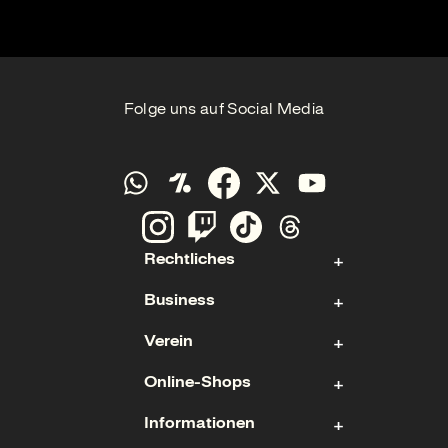
Folge uns auf Social Media
Rechtliches
Business
Kontakt
Verein
Impressum
Aktie
Datenschutz
Online-Shops
Sponsoring & Hospitality
Fan- und Förderabteilung
Cookies
Geschäftsführung
Informationen
Mitgliedschaft
Ticketshop