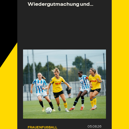
Wiedergutmachung und
Ligastart
FRAUENFUßBALL