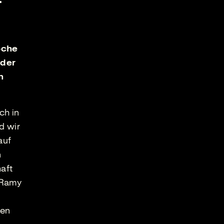
oche
 der
n
ch in
d wir
auf
n
aft
r Ramy
den