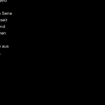
gelb
 Serie
seit
und
hen.
e aus
,