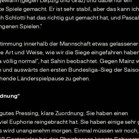
ewann (gegen Leipzig und Graz) und dabei nur ein
e Spiele gemacht. Er ist sehr stabil, aber das kann ic
 Schlotti hat das richtig gut gemacht hat, und Pasca
ngenen Spielen.“
Stimmung innerhalb der Mannschaft etwas gelassener
ie Art und Weise, wie wir die Siege eingefahren haben
ja völlig normal“, hat Sahin beobachtet. Gegen Mainz w
en und auswärts den ersten Bundesliga-Sieg der Sais
tehende Länderspielpause zu gehen.
ordnung“
, gutes Pressing, klare Zuordnung. Sie haben einen
 viel Euphorie reingebracht hat. Sie haben einige sehr
 „Es wird unangenehm morgen. Einmal müssen wir noch,