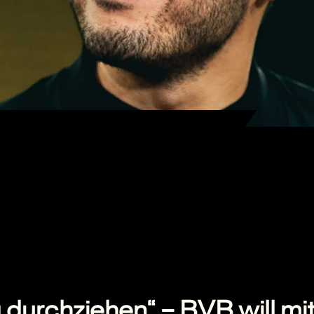
durchziehen“ – BVB will mi