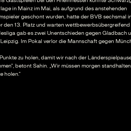
g 18 Gastspielen bei den Rheinhessen konnte Schwarz
erlage in Mainz im Mai, als aufgrund des anstehenden
spieler geschont wurden, hatte der BVB sechsmal in
r den 13. Platz und warten wettbewerbsübergreifend 
undesliga gab es zwei Unentschieden gegen Gladbach 
 Leipzig. Im Pokal verlor die Mannschaft gegen Münc
Punkte zu holen, damit wir nach der Länderspielpaus
men“, betont Sahin. „Wir müssen morgen standhalten
e holen.“