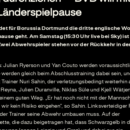
e Länderspielpause
det für Borussia Dortmund die dritte englische W
pause geht. Am Samstag (15:30 Uhr live bei Sky) ist
Zwei Abwehrspieler stehen vor der Rückkehr in de
: Julian Ryerson und Yan Couto werden voraussichtli
 werden gleich beim Abschlusstraining dabei sein, un
 Trainer Nuri Sahin, der verletzungsbedingt weiterhin 
yna, Julien Duranville, Niklas Süle und Kjell Wätje
 einem guten Weg. „Er hat noch nicht mit der Mannsch
en wir kein Risiko eingehen“, so Sahin. Linksverteidige
s der Trainer seine Abwehr umbauen muss. Auf der
ette, die dazu beigetragen hat, dass Schwarzgelb in 