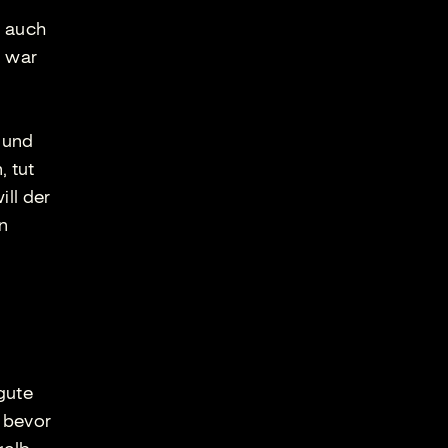
h auch
l war
 und
, tut
ill der
on
 gute
 bevor