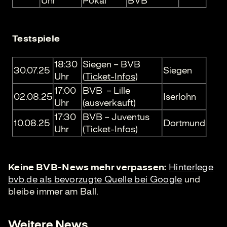
Uhr
Pokal
BVB
Testspiele
18:30
Siegen – BVB
30.07.25
Siegen
Uhr
(
Ticket-Infos
)
17:00
BVB – Lille
02.08.25
Iserlohn
Uhr
(ausverkauft)
17:30
BVB – Juventus
10.08.25
Dortmund
Uhr
(
Ticket-Infos
)
Keine BVB-News mehr verpassen:
Hinterlege
bvb.de als bevorzugte Quelle bei Google
und
bleibe immer am Ball.
Weitere News