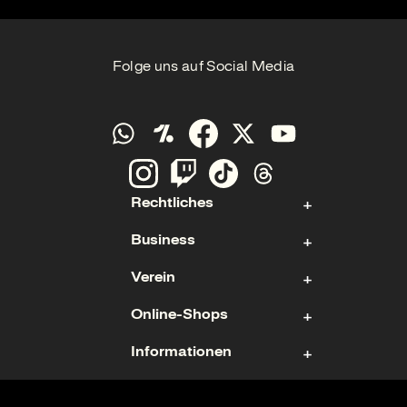
Folge uns auf Social Media
Rechtliches
Business
Kontakt
Verein
Impressum
Aktie
Datenschutz
Online-Shops
Sponsoring & Hospitality
Fan- und Förderabteilung
Cookies
Geschäftsführung
Informationen
Mitgliedschaft
Ticketshop
Geschäftsbericht
Mannschaften
Fanshop
Nutzungsbedingungen