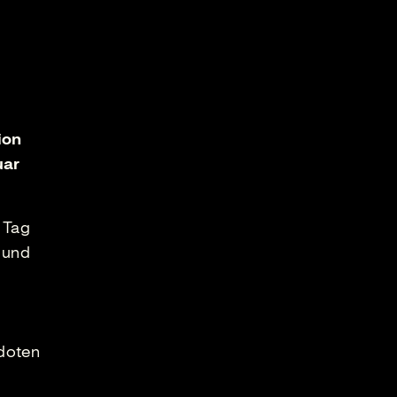
ion
uar
 Tag
 und
kdoten