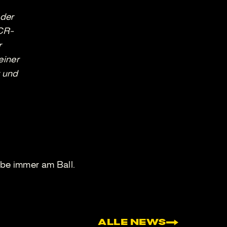
 der
PCR-
r
einer
 und
be immer am Ball.
ALLE NEWS