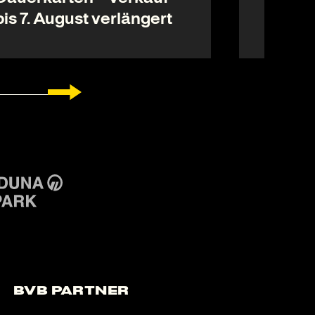
bis 7. August verlängert
Utensi
BVB Partner