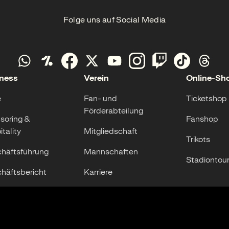
Folge uns auf Social Media
ness
Verein
Online-Sh
e
Fan- und
Ticketshop
Förderabteilung
soring &
Fanshop
tality
Mitgliedschaft
Trikots
häftsführung
Mannschaften
Stadiontou
häftsbericht
Karriere