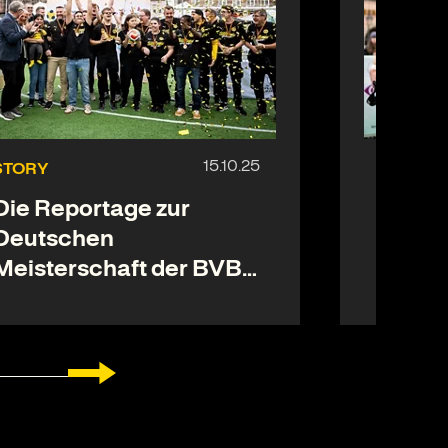
STORY
NACHR
Die Reportage zur
BVB-B
Deutschen
sind 
Meisterschaft der BVB-
Meist
Blindenfußballer