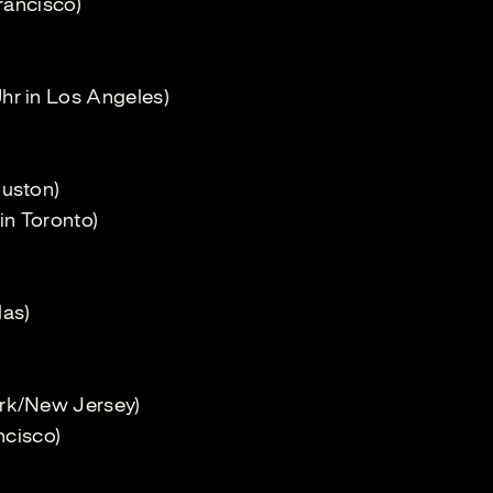
rancisco)
hr in Los Angeles)
ouston)
in Toronto)
las)
rk/New Jersey)
ncisco)