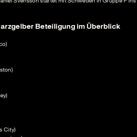
aniel Svensson startet mit Schweden in Gruppe F ins
arzgelber Beteiligung im Überblick
co)
ston)
ey)
s City)