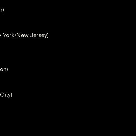
r)
w York/New Jersey)
ton)
City)