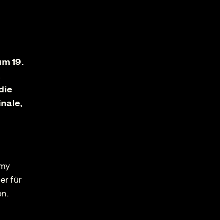
um 19.
t
die
nale,
amy
er für
en.