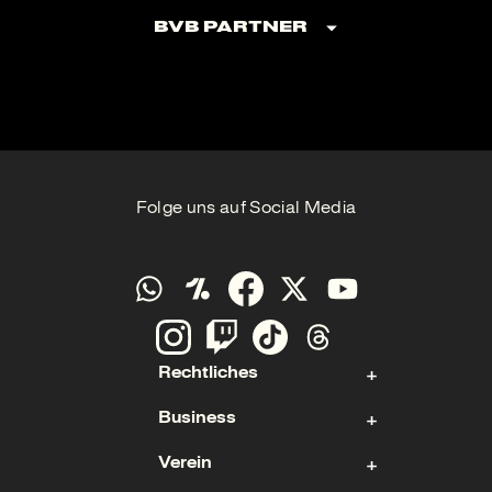
BVB Partner
Folge uns auf Social Media
Rechtliches
Business
Kontakt
Verein
Impressum
Aktie