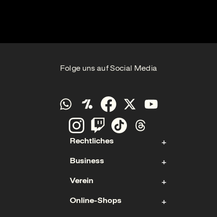
Folge uns auf Social Media
Rechtliches
Business
Kontakt
Verein
Impressum
Aktie
Datenschutz
Online-Shops
Sponsoring & Hospitality
Fan- und Förderabteilung